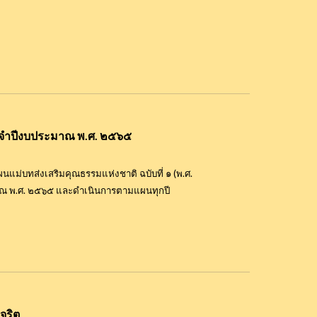
ระจำปีงบประมาณ พ.ศ. ๒๕๖๕
แม่บทส่งเสริมคุณธรรมแห่งชาติ ฉบับที่ ๑ (พ.ศ.
มาณ พ.ศ. ๒๕๖๕ และดำเนินการตามแผนทุกปี
จริต