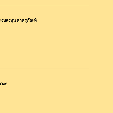
 งบลงทุน ค่าครุภัณฑ์
๒๕๖๕