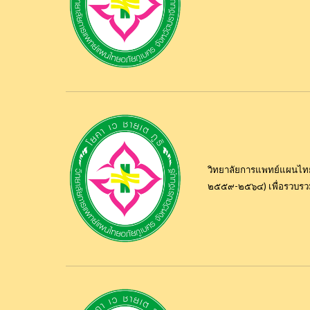
วิทยาลัยการแพทย์แผนไทยอ
๒๕๕๙-๒๕๖๔) เพื่อรวบรวม