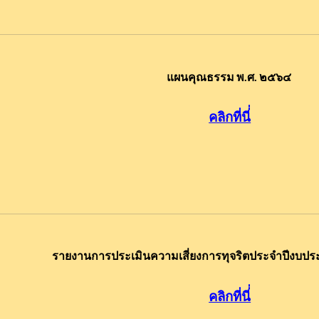
แผนคุณธรรม พ.ศ. ๒๕๖๔
คลิกที่นี
รายงานการประเมินความเสี่ยงการทุจริตประจำปีงบป
คลิกที่นี