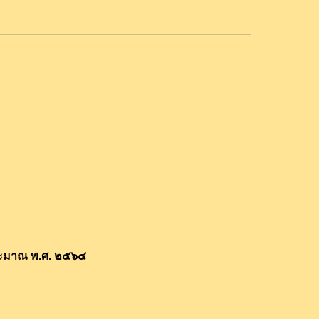
ระมาณ พ.ศ. ๒๕๖๔